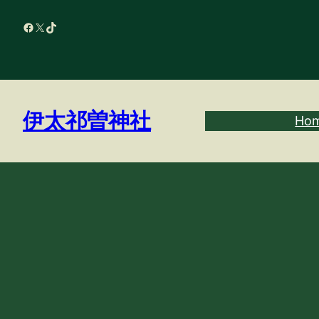
内
Facebook
X
TikTok
容
を
ス
キ
ッ
伊太祁曽神社
Ho
プ