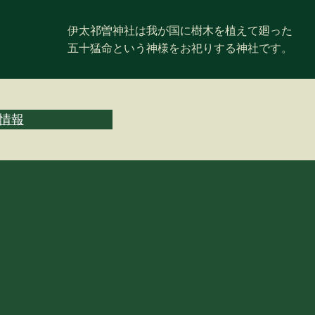
伊太祁曽神社は我が国に樹木を植えて廻った
五十猛命という神様をお祀りする神社です。
情報
交通案内 (Access)