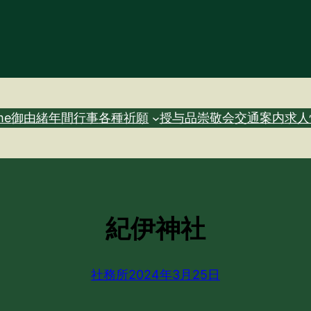
me
御由緒
年間行事
各種祈願
授与品
崇敬会
交通案内
求人
紀伊神社
社務所
2024年3月25日