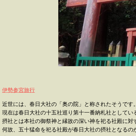
伊勢参宮旅行
近世には、春日大社の「奥の院」と称されたそうです
現在は春日大社の十五社巡り第十一番納札社としてい
摂社とは本社の御祭神と縁故の深い神を祀る社殿に対
何故、五十猛命を祀る社殿が春日大社の摂社となるの